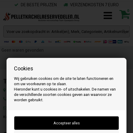
DE BESTE PRIJZEN
VERZENDKOSTEN 7 EURO
0
Geen waren gevonden
Cookies
Wij gebruiken cookies om de site te laten functioneren en
Team SpareParts Group ApS
om uw voorkeuren op te slaan.
Hieronder kunt u cookies in- of uitschakelen. De namen van
Klejsgaardvej 19a, 7130 Juelsminde, Denemarken
de verschillende soorten cookies geven aan waarvoor ze
Tel.:
worden gebruikt.
Mail:
info@pelletkachelreservedelen.nl
KvK.: DK-35862803