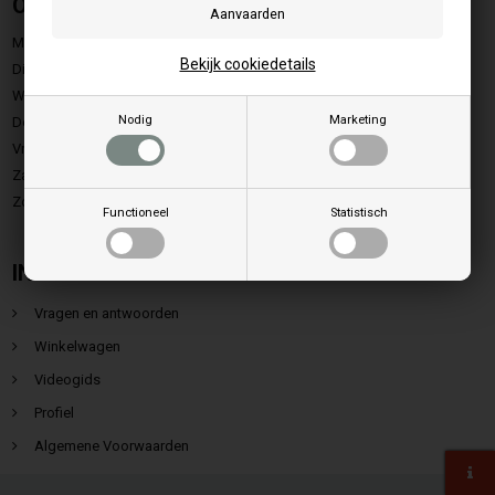
Openingstijden
Maandag:
9.00 - 15.00
Bekijk cookiedetails
Dinsdag:
9.00 - 15.00
Woensdag:
9.00 - 15.00
Nodig
Marketing
Donerdag:
9.00 - 15.00
Vrijdag:
9.00 - 13.00
Zaterdag:
Gesloten
Zondag.:
Gesloten
Functioneel
Statistisch
INFORMATIE
Vragen en antwoorden
Winkelwagen
Videogids
Profiel
Algemene Voorwaarden