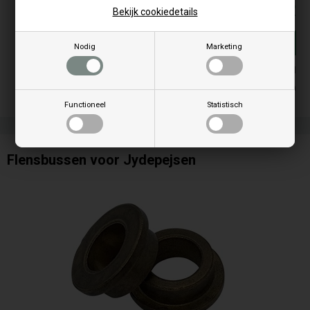
21,01
EUR
Bekijk cookiedetails
Koop
Nodig
Marketing
Op voorraad
Leveringstijd 3-4 Dagen
Functioneel
Statistisch
Flensbussen voor Jydepejsen