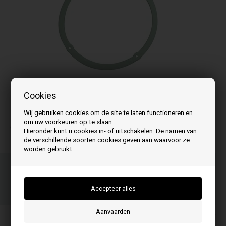
De foto kan variëren van model tot model
Cookies
Geschikt voor:
Wij gebruiken cookies om de site te laten functioneren en
O
om uw voorkeuren op te slaan.
Oro
Hieronder kunt u cookies in- of uitschakelen. De namen van
de verschillende soorten cookies geven aan waarvoor ze
worden gebruikt.
Bestel je artikel(en) voor 15.00 uur
op werkdagen en we verzenden dezelfde dag nog
03
06
09
UUR.
MIN.
SEC.
De prijzen zijn inclusief BTW