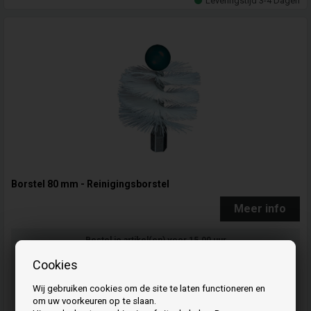
Leveringstijd 3-4 Dagen
Borstel 80 mm - Reinigingsborstel
Meer info
Bestel je artikel(en) voor 15.00 uur
op werkdagen en we verzenden dezelfde dag nog
Cookies
06
22
17
UUR.
MIN.
SEC.
Wij gebruiken cookies om de site te laten functioneren en
om uw voorkeuren op te slaan.