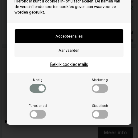
Hieronder kunt u cookies in- of uitschakelen. De namen van
De prijzen zijn inclusief BTW
de verschillende soorten cookies geven aan waarvoor ze
9,99
EUR
worden gebruikt.
Koop
Op voorraad
Leveringstijd 3-4 Dagen
Bekijk cookiedetails
Nodig
Marketing
Functioneel
Statistisch
Borstel 100 mm - Reinigingsborstel
Meer info