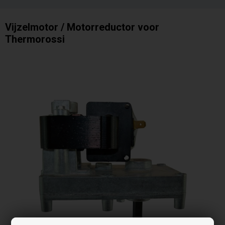
Vijzelmotor / Motorreductor voor
Thermorossi