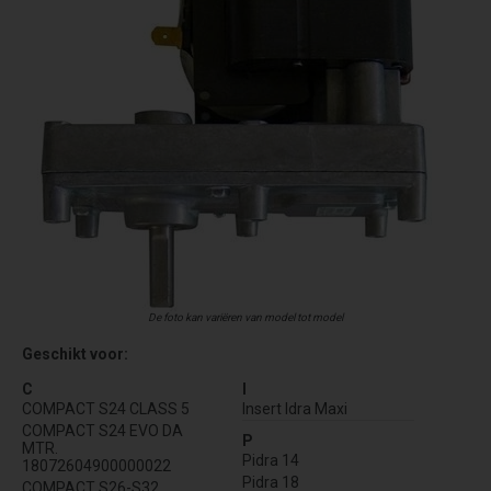
De foto kan variëren van model tot model
Geschikt voor:
C
I
COMPACT S24 CLASS 5
Insert Idra Maxi
COMPACT S24 EVO DA
P
MTR.
Pidra 14
18072604900000022
Pidra 18
COMPACT S26-S32