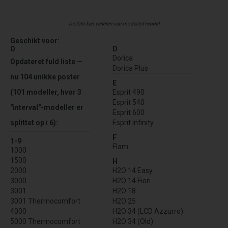
De foto kan variëren van model tot model
Geschikt voor:
O
D
Dorica
Opdateret fuld liste —
Dorica Plus
nu 104 unikke poster
E
(101 modeller, hvor 3
Esprit 490
Esprit 540
"interval"-modeller er
Esprit 600
splittet op i 6):
Esprit Infinity
F
1-9
Flam
1000
1500
H
2000
H2O 14 Easy
3000
H2O 14 Fiori
3001
H2O 18
3001 Thermocomfort
H2O 25
4000
H2O 34 (LCD Azzurro)
5000 Thermocomfort
H2O 34 (Old)