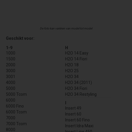
De foto kan variëren van model tot model
Geschikt voor:
1-9
H
1000
H2O 14 Easy
1500
H2O 14 Fiori
2000
H2O 18
3000
H2O 25
3001
H2O 34
4000
H2O 34 (2011)
5000
H2O 34 Fiori
5000 Tcom
H2O 34 Restyling
6000
I
6000 Fino
Insert 49
6000 Tcom
Insert 60
7000
Insert 60 Fino
7000 Tcom
Insert Idra Maxi
8000
Insert Line 450