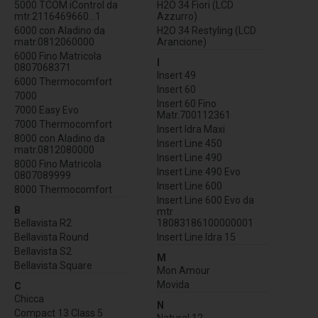
5000 TCOM iControl da
H2O 34 Fiori (LCD
mtr.2116469660...1
Azzurro)
6000 con Aladino da
H2O 34 Restyling (LCD
matr.0812060000
Arancione)
6000 Fino Matricola
I
0807068371
Insert 49
6000 Thermocomfort
Insert 60
7000
Insert 60 Fino
7000 Easy Evo
Matr.700112361
7000 Thermocomfort
Insert Idra Maxi
8000 con Aladino da
Insert Line 450
matr.0812080000
Insert Line 490
8000 Fino Matricola
Insert Line 490 Evo
0807089999
Insert Line 600
8000 Thermocomfort
Insert Line 600 Evo da
B
mtr
Bellavista R2
18083186100000001
Bellavista Round
Insert Line Idra 15
Bellavista S2
M
Bellavista Square
Mon Amour
Movida
C
Chicca
N
Compact 13 Class 5