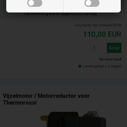
Bestel je artikel(en) voor 15.00 uur
op werkdagen en we verzenden dezelfde dag nog
Uw bestelling wordt opgestuurd mandag
De prijzen zijn inclusief BTW
110,00
EUR
Koop
Op voorraad
Leveringstijd 3-4 Dagen
Vijzelmotor / Motorreductor voor
Thermorossi