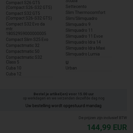
Scuba
Compact S26 GT5
Settecento
(Compact S26-S32 GT5)
Slim Thermocomfort
Compact S32 GT5
(Compact S26-S32 GT5)
Slim/Slimquadro
Compact S32 Evo da
Slimquadro 9
mtr.
Slimquadro 11
18052959000000005
Slimquadro 11 Evoe
Compact Slim S25 Evo
Slimquadro Idra 14
Compactmatic 32
Slimquadro Idra Maxi
Compactmatic 50
Slimquadro Lumia
Compactmatic S32
Class 5
U
Cuba 10
Urban
Cuba 12
Bestel je artikel(en) voor 15.00 uur
op werkdagen en we verzenden dezelfde dag nog
Uw bestelling wordt opgestuurd mandag
De prijzen zijn inclusief BTW
144,99
EUR