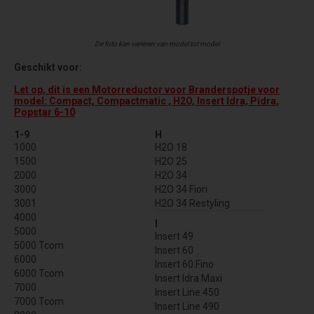
De foto kan variëren van model tot model
Geschikt voor:
Let op, dit is een Motorreductor voor Branderspotje voor
model: Compact, Compactmatic , H2O, Insert Idra, Pidra,
Popstar 6-10
1-9
H
1000
H2O 18
1500
H2O 25
2000
H2O 34
3000
H2O 34 Fiori
3001
H2O 34 Restyling
4000
I
5000
Insert 49
5000 Tcom
Insert 60
6000
Insert 60 Fino
6000 Tcom
Insert Idra Maxi
7000
Insert Line 450
7000 Tcom
Insert Line 490