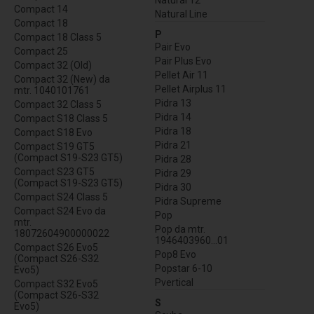
Natural 12
Compact 14
Natural Line
Compact 18
P
Compact 18 Class 5
Pair Evo
Compact 25
Pair Plus Evo
Compact 32 (Old)
Pellet Air 11
Compact 32 (New) da
Pellet Airplus 11
mtr. 1040101761
Pidra 13
Compact 32 Class 5
Pidra 14
Compact S18 Class 5
Pidra 18
Compact S18 Evo
Pidra 21
Compact S19 GT5
(Compact S19-S23 GT5)
Pidra 28
Compact S23 GT5
Pidra 29
(Compact S19-S23 GT5)
Pidra 30
Compact S24 Class 5
Pidra Supreme
Compact S24 Evo da
Pop
mtr.
Pop da mtr.
18072604900000022
1946403960...01
Compact S26 Evo5
Pop8 Evo
(Compact S26-S32
Popstar 6-10
Evo5)
Pvertical
Compact S32 Evo5
(Compact S26-S32
S
Evo5)