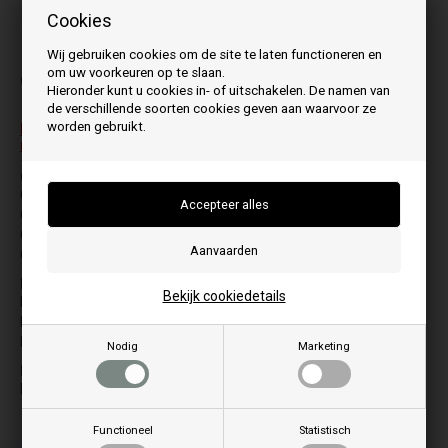
Cookies
De foto kan variëren van model tot model
Wij gebruiken cookies om de site te laten functioneren en
om uw voorkeuren op te slaan.
Geschikt voor:
Hieronder kunt u cookies in- of uitschakelen. De namen van
de verschillende soorten cookies geven aan waarvoor ze
worden gebruikt.
Let op, dit is een Motorreductor voor Branderspotje voor
model: Compact, Compactmatic , H2O
C
N
Compact 13 Class 5
Natural 12
Compact 18 class 5
Natural Line
Compact S18 Class 5
P
Compact Slim S25 Evo
Pellet Air Plus13
Pidra 13
E
Bekijk cookiedetails
Esprit 490
Pidra 18
Esprit 540
S
Esprit 600
Nodig
Marketing
Slim Quadro Idra Maxi 14
I
Insert Line Idra 15
Functioneel
Statistisch