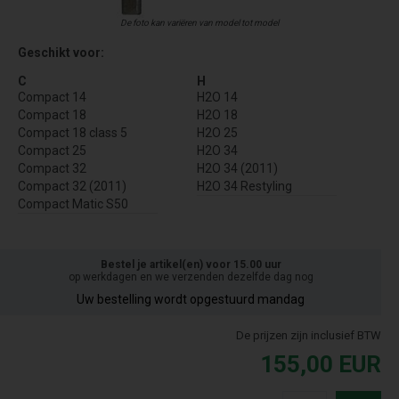
De foto kan variëren van model tot model
Geschikt voor:
C
H
Compact 14
H2O 14
Compact 18
H2O 18
Compact 18 class 5
H2O 25
Compact 25
H2O 34
Compact 32
H2O 34 (2011)
Compact 32 (2011)
H2O 34 Restyling
Compact Matic S50
Bestel je artikel(en) voor 15.00 uur
op werkdagen en we verzenden dezelfde dag nog
Uw bestelling wordt opgestuurd mandag
De prijzen zijn inclusief BTW
155,00
EUR