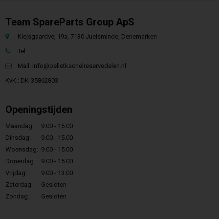
Team SpareParts Group ApS
Klejsgaardvej 19a, 7130 Juelsminde, Denemarken
Tel.:
Mail:
info@pelletkachelreservedelen.nl
KvK.: DK-35862803
Openingstijden
Maandag:
9.00 - 15.00
Dinsdag:
9.00 - 15.00
Woensdag:
9.00 - 15.00
Donerdag:
9.00 - 15.00
Vrijdag:
9.00 - 13.00
Zaterdag:
Gesloten
Zondag.:
Gesloten