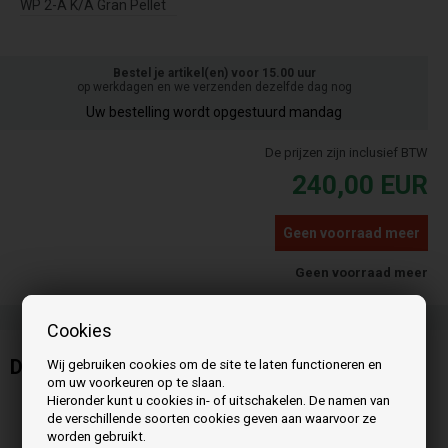
WP 2-A K/A Gran Pellet
Bestel je artikel(en) voor 15.00 uur
op werkdagen en we verzenden dezelfde dag nog
Uw bestelling wordt opgestuurd mandag
De prijzen zijn inclusief BTW
240,00
EUR
Geen voorraad meer
Geen voorraad meer
Cookies
Display voor Wamsler met 6 toetsen
Wij gebruiken cookies om de site te laten functioneren en
om uw voorkeuren op te slaan.
Hieronder kunt u cookies in- of uitschakelen. De namen van
de verschillende soorten cookies geven aan waarvoor ze
worden gebruikt.