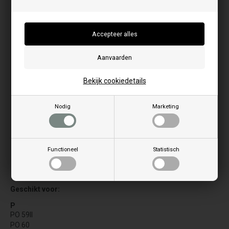
Bekijk cookiedetails
Nodig
Marketing
Functioneel
Statistisch
De foto kan variëren van model tot model
Geschikt voor:
P
PO 59II
PO 60