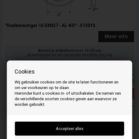
"Snelbevestiger 16 SXN27 - AL-KO" - 513010.
Meer info
Bestel je artikel(en) voor 15.00 uur
op werkdagen en we verzenden dezelfde dag nog
Uw bestelling wordt opgestuurd mandag
Cookies
De prijzen zijn inclusief BTW
9,35
EUR
Wij gebruiken cookies om de site te laten functioneren en
om uw voorkeuren op te slaan.
Hieronder kunt u cookies in- of uitschakelen. De namen van
Geen voorraad meer
de verschillende soorten cookies geven aan waarvoor ze
worden gebruikt.
Geen voorraad meer