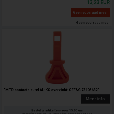
13,23
EUR
Geen voorraad meer
Geen voorraad meer
"MTD contactsleutel AL-KO overzicht: OEF&G 73105632"
Meer info
Bestel je artikel(en) voor 15.00 uur