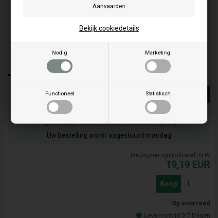
Bekijk cookiedetails
Nodig
Marketing
"Wielkeg PVC zwart UK 36 KL - AL-KO - 1235990"
Meer info
Functioneel
Statistisch
Bestel je artikel(en) voor 15.00 uur
op werkdagen en we verzenden dezelfde dag nog
Uw bestelling wordt opgestuurd mandag
De prijzen zijn inclusief BTW
19,19
EUR
Koop
Op voorraad
Leveringstijd 5-7 Dagen