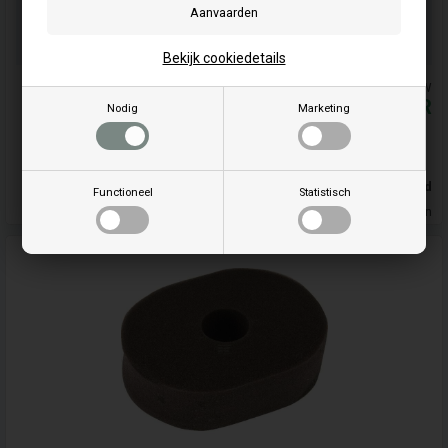
Bestel je artikel(en) voor 15.00 uur
op werkdagen en we verzenden dezelfde dag nog
Uw bestelling wordt opgestuurd mandag
Bekijk cookiedetails
De prijzen zijn inclusief BTW
27,10
EUR
Nodig
Marketing
Koop
Op voorraad
Functioneel
Statistisch
Leveringstijd 5-7 Dagen