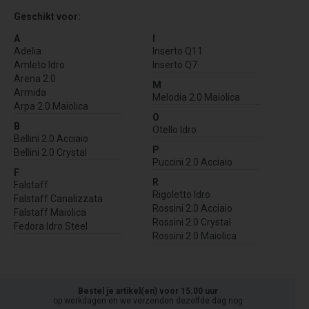
Geschikt voor:
A
I
Adelia
Inserto Q11
Amleto Idro
Inserto Q7
Arena 2.0
M
Armida
Melodia 2.0 Maiolica
Arpa 2.0 Maiolica
O
B
Otello Idro
Bellini 2.0 Acciaio
P
Bellini 2.0 Crystal
Puccini 2.0 Acciaio
F
R
Falstaff
Rigoletto Idro
Falstaff Canalizzata
Rossini 2.0 Acciaio
Falstaff Maiolica
Rossini 2.0 Crystal
Fedora Idro Steel
Rossini 2.0 Maiolica
Bestel je artikel(en) voor 15.00 uur
op werkdagen en we verzenden dezelfde dag nog