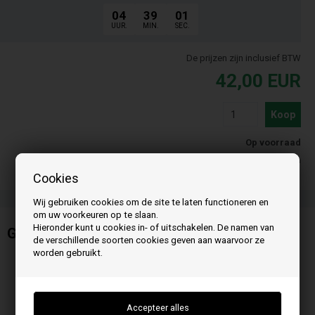
04
39
01
UUR.
MIN.
SEC.
De prijzen zijn inclusief BTW
42,00
EUR
Koop
Op voorraad
Leveringstijd 3-4 Dagen
Cookies
Wij gebruiken cookies om de site te laten functioneren en
om uw voorkeuren op te slaan.
Hieronder kunt u cookies in- of uitschakelen. De namen van
Gloeibougie voor Opera
de verschillende soorten cookies geven aan waarvoor ze
worden gebruikt.