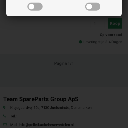
De prijzen zijn inclusief BTW
9,99
EUR
Koop
Op voorraad
Leveringstijd 3-4 Dagen
Pagina 1/1
Team SpareParts Group ApS
Klejsgaardvej 19a, 7130 Juelsminde, Denemarken
Tel.:
Mail:
info@pelletkachelreservedelen.nl