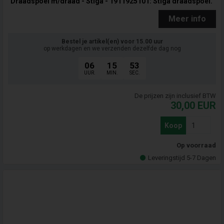
"Draadspoel m/draad - Stiga - 1911925101: Stiga draadspoel."
Meer info
Bestel je artikel(en) voor 15.00 uur
op werkdagen en we verzenden dezelfde dag nog
06
15
52
UUR.
MIN.
SEC.
De prijzen zijn inclusief BTW
30,00
EUR
Koop
Op voorraad
Leveringstijd 5-7 Dagen