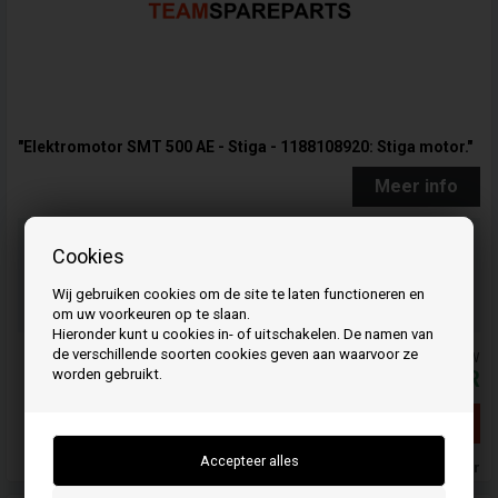
"Elektromotor SMT 500 AE - Stiga - 1188108920: Stiga motor."
Meer info
Bestel je artikel(en) voor 15.00 uur
Cookies
op werkdagen en we verzenden dezelfde dag nog
06
15
52
Wij gebruiken cookies om de site te laten functioneren en
UUR.
MIN.
SEC.
om uw voorkeuren op te slaan.
Hieronder kunt u cookies in- of uitschakelen. De namen van
de verschillende soorten cookies geven aan waarvoor ze
De prijzen zijn inclusief BTW
worden gebruikt.
69,03
EUR
Geen voorraad meer
Geen voorraad meer