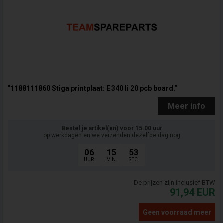
"1188111860 Stiga printplaat: E 340 li 20 pcb board."
Meer info
Bestel je artikel(en) voor 15.00 uur
op werkdagen en we verzenden dezelfde dag nog
06
15
52
UUR.
MIN.
SEC.
De prijzen zijn inclusief BTW
91,94
EUR
Geen voorraad meer