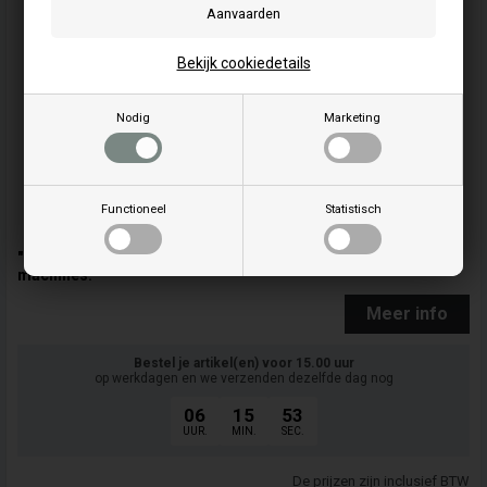
Bekijk cookiedetails
Nodig
Marketing
Functioneel
Statistisch
"Fjeder - Stiga - Kramp - 1234305880: Veer voor Stiga
machines."
Meer info
Bestel je artikel(en) voor 15.00 uur
op werkdagen en we verzenden dezelfde dag nog
06
15
52
UUR.
MIN.
SEC.
De prijzen zijn inclusief BTW