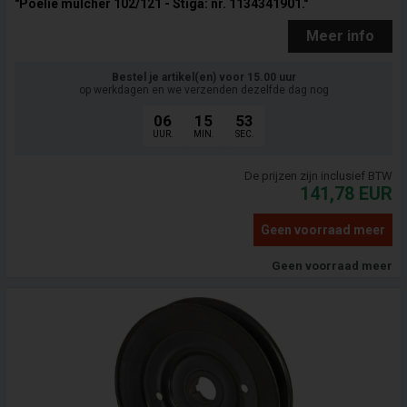
"Poelie mulcher 102/121 - Stiga: nr. 1134341901."
Meer info
Bestel je artikel(en) voor 15.00 uur
op werkdagen en we verzenden dezelfde dag nog
06
15
52
UUR.
MIN.
SEC.
De prijzen zijn inclusief BTW
141,78
EUR
Geen voorraad meer
Geen voorraad meer