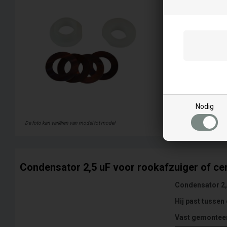
Meer info
Nodig
De foto kan variëren van model tot model
Condensator 2,5 uF voor rookafzuiger of cen
Condensator 2,5
Hij past tussen
Vast gemonteer