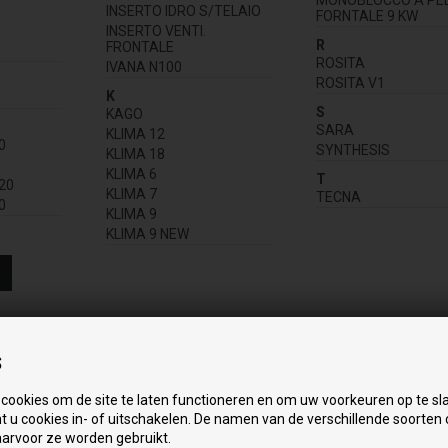
MONOBLOCCO A PE
INSERTO IDRO S/TELAIO
FORNTALE 9 KW
INSERTO VENTI.
R
FRONTALE
ROSITA
IVANA N100
ROSITA V1
K
S
KAGO
SARA
KLIMA 12
0
SYNTHESIS
KLIMA 18
KLIMA 6
T
20
KLIMA 7
TECNA
0
KLIMA 9
KLIMA 9 NEW
s
 cookies om de site te laten functioneren en om uw voorkeuren op te sl
t u cookies in- of uitschakelen. De namen van de verschillende soorten
arvoor ze worden gebruikt.