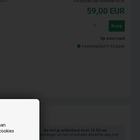
LLET
De prijzen zijn inclusief BTW
59,00
EUR
Koop
Op voorraad
Leveringstijd 3-4 Dagen
aan.
Bestel je artikel(en) voor 15.00 uur
 cookies
op werkdagen en we verzenden dezelfde dag nog