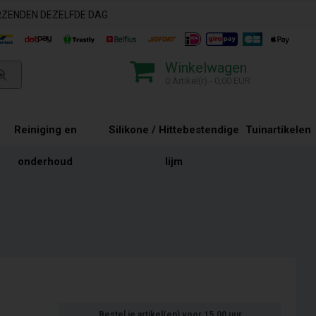
ERZENDEN DEZELFDE DAG
Winkelwagen
0 Artikel(r) - 0,00 EUR
Reiniging en
Silikone / Hittebestendige
Tuinartikelen
onderhoud
lijm
Bestel je artikel(en) voor 15.00 uur