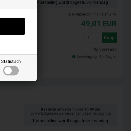
Uw bestelling wordt opgestuurd mandag
De prijzen zijn inclusief BTW
49,01
EUR
Koop
Op voorraad
Leveringstijd 3-4 Dagen
Statistisch
Bestel je artikel(en) voor 15.00 uur
op werkdagen en we verzenden dezelfde dag nog
Uw bestelling wordt opgestuurd mandag