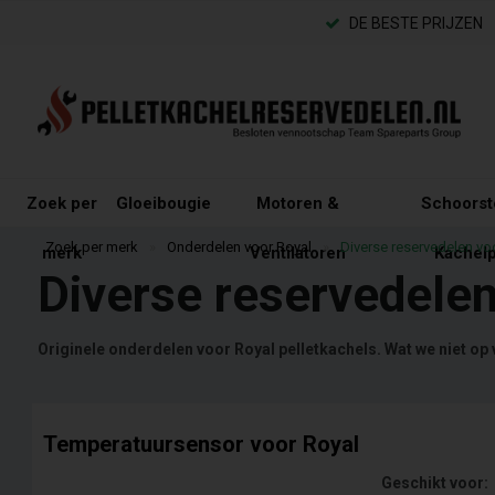
DE BESTE PRIJZEN
Zoek per
Gloeibougie
Motoren &
Schoorst
Zoek per merk
»
Onderdelen voor Royal
»
Diverse reservedelen vo
merk
Ventilatoren
Kachelp
Diverse reservedelen
Originele onderdelen voor Royal pelletkachels. Wat we niet op
Temperatuursensor voor Royal
Geschikt voor: