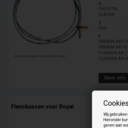
C
CHRYSTAL
CLAUDIA
D
DIVA
F
FABIANA AIR 12
FABIANA AIR 90
FLORIANA AIR 1
De foto kan variëren van model tot model
FLORIANA AIR 9
Meer info
Cookie
Flensbussen voor Royal
Wij gebruiken
Geschikt voor:
Hieronder kun
geven aan wa
Alle modellen