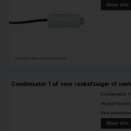
Meer info
De foto kan variëren van model tot model
Condensator 1 uF voor rookafzuiger of centr
Condensator 1 u
Hij past tussen
Vast gemonteer
Meer info