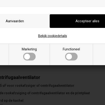
Bekijk cookiedetails
Marketing
Functioneel
trifugaalventilator
 uF voor rookafzuiger of centrifugaalventilator
 de rookafzuiging of centrifugaalventilator en de printplaat
d op de kachel