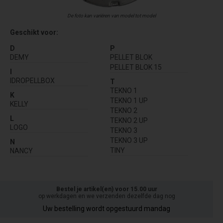
De foto kan variëren van model tot model
Geschikt voor:
D
P
DEMY
PELLET BLOK
PELLET BLOK 15
I
IDROPELLBOX
T
TEKNO 1
K
TEKNO 1 UP
KELLY
TEKNO 2
L
TEKNO 2 UP
LOGO
TEKNO 3
TEKNO 3 UP
N
TINY
NANCY
Bestel je artikel(en) voor 15.00 uur
op werkdagen en we verzenden dezelfde dag nog
Uw bestelling wordt opgestuurd mandag