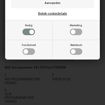
Bekijk cookiedetails
Nodig
Marketing
Functioneel
Statistisch
De foto kan variëren van model tot model
IRIS Serienummer 3617079 tot 3702098
I
T
IRIS PROGRAMMATORE
TREND PLUS
ORARIO
L
LILIA
PROGRAMMATORE
ORARIO