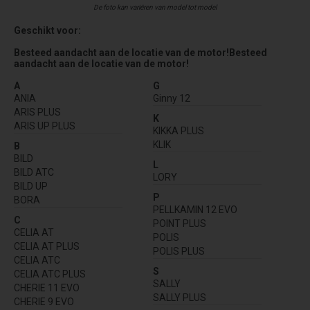
De foto kan variëren van model tot model
Geschikt voor:
Besteed aandacht aan de locatie van de motor!Besteed
aandacht aan de locatie van de motor!
A
G
ANIA
Ginny 12
ARIS PLUS
K
ARIS UP PLUS
KIKKA PLUS
KLIK
B
BILD
L
BILD ATC
LORY
BILD UP
P
BORA
PELLKAMIN 12 EVO
C
POINT PLUS
CELIA AT
POLIS
CELIA AT PLUS
POLIS PLUS
CELIA ATC
S
CELIA ATC PLUS
SALLY
CHERIE 11 EVO
SALLY PLUS
CHERIE 9 EVO