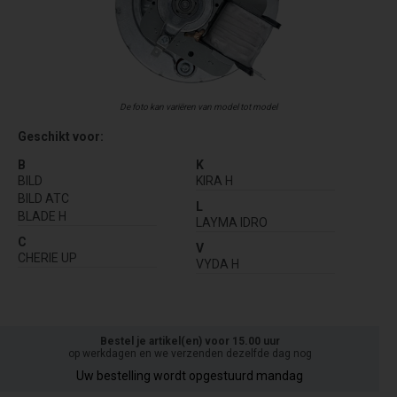
De foto kan variëren van model tot model
Geschikt voor:
B
K
BILD
KIRA H
BILD ATC
L
BLADE H
LAYMA IDRO
C
V
CHERIE UP
VYDA H
Bestel je artikel(en) voor 15.00 uur
op werkdagen en we verzenden dezelfde dag nog
Uw bestelling wordt opgestuurd mandag