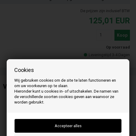
De prijzen zijn inclusief BTW
125,01
EUR
Koop
Op voorraad
Leveringstijd 3-4 Dagen
Cookies
Wij gebruiken cookies om de site te laten functioneren en
Ventilator voor Edilkamin
om uw voorkeuren op te slaan.
Hieronder kunt u cookies in- of uitschakelen. De namen van
de verschillende soorten cookies geven aan waarvoor ze
worden gebruikt.