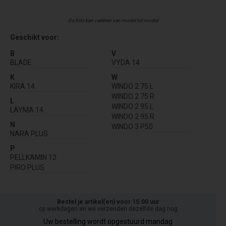
De foto kan variëren van model tot model
Geschikt voor:
B
V
BLADE
VYDA 14
K
W
KIRA 14
WINDO 2 75 L
WINDO 2 75 R
L
WINDO 2 95 L
LAYMA 14
WINDO 2 95 R
N
WINDO 3 P50
NARA PLUS
P
PELLKAMIN 12
PIRO PLUS
Bestel je artikel(en) voor 15.00 uur
op werkdagen en we verzenden dezelfde dag nog
Uw bestelling wordt opgestuurd mandag