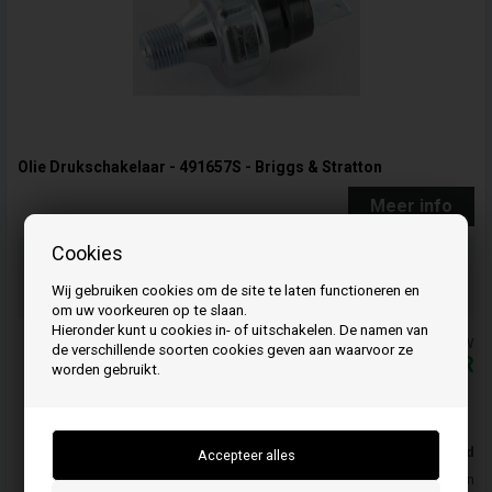
Olie Drukschakelaar - 491657S - Briggs & Stratton
Meer info
Cookies
Bestel je artikel(en) voor 15.00 uur
op werkdagen en we verzenden dezelfde dag nog
Wij gebruiken cookies om de site te laten functioneren en
Uw bestelling wordt opgestuurd mandag
om uw voorkeuren op te slaan.
Hieronder kunt u cookies in- of uitschakelen. De namen van
De prijzen zijn inclusief BTW
de verschillende soorten cookies geven aan waarvoor ze
63,00
EUR
worden gebruikt.
Koop
Op voorraad
Leveringstijd 5-7 Dagen