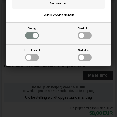
Bekijk cookiedetails
Nodig
Marketing
Functioneel
Statistisch
Olie Drukschakelaar - 493989 - Briggs & Stratton
Meer info
Bestel je artikel(en) voor 15.00 uur
op werkdagen en we verzenden dezelfde dag nog
Uw bestelling wordt opgestuurd mandag
De prijzen zijn inclusief BTW
58,00
EUR