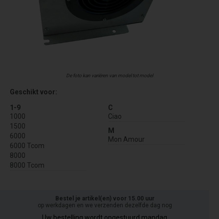
De foto kan variëren van model tot model
Geschikt voor:
1-9
C
1000
Ciao
1500
M
6000
Mon Amour
6000 Tcom
8000
8000 Tcom
Bestel je artikel(en) voor 15.00 uur
op werkdagen en we verzenden dezelfde dag nog
Uw bestelling wordt opgestuurd mandag