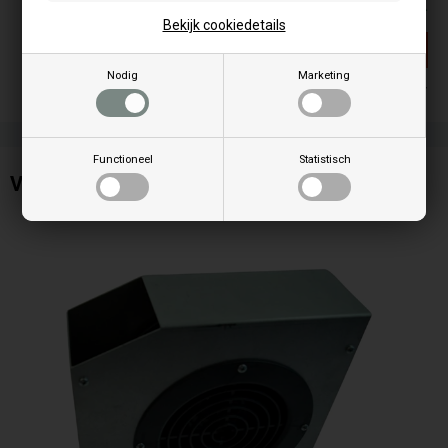
130,00
EUR
Bekijk cookiedetails
Geen voorraad meer
Nodig
Marketing
Geen voorraad meer
Functioneel
Statistisch
Ventilator voor Thermorossi