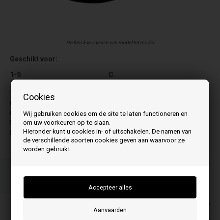
De foto kan variëren van model tot model
Geschikt voor:
1-9
C
1000
Ciao
1500
Cookies
M
6000
Mon Amour
6000 Tcom
Wij gebruiken cookies om de site te laten functioneren en
om uw voorkeuren op te slaan.
8000
Hieronder kunt u cookies in- of uitschakelen. De namen van
8000 Tcom
de verschillende soorten cookies geven aan waarvoor ze
worden gebruikt.
Bestel je artikel(en) voor 15.00 uur
op werkdagen en we verzenden dezelfde dag nog
Uw bestelling wordt opgestuurd mandag
De prijzen zijn inclusief BTW