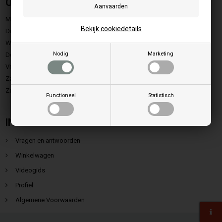
Openingstijden
Maandag:
9.00 - 15.00
Bekijk cookiedetails
Dinsdag:
9.00 - 15.00
Woensdag:
9.00 - 15.00
Nodig
Marketing
Donerdag:
9.00 - 15.00
Vrijdag:
9.00 - 13.00
Zaterdag:
Gesloten
Zondag.:
Gesloten
Functioneel
Statistisch
INFORMATIE
Vragen en antwoorden
Winkelwagen
Videogids
Profiel
Algemene Voorwaarden