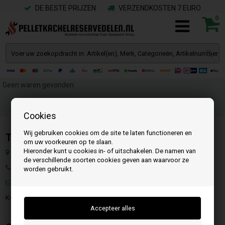
DE BESTE PRIJZEN
VERZENDKOSTEN 7 EURO
0
Geen waren gevonden
Cookies
Wij gebruiken cookies om de site te laten functioneren en
Team SpareParts Group ApS
om uw voorkeuren op te slaan.
Hieronder kunt u cookies in- of uitschakelen. De namen van
Klejsgaardvej 19a, 7130 Juelsminde, Denemarken
de verschillende soorten cookies geven aan waarvoor ze
Tel.:
worden gebruikt.
Mail:
info@pelletkachelreservedelen.nl
KvK.: DK-35862803