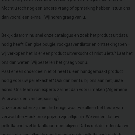
Mocht u toch nog een andere vraag of opmerking hebben, stuur ons
dan vooral een e-mail. Wij horen graag van u.
Bekijk daarom nu snel onze catalogus en zoek het product uit dat u
nodig heeft. Een gloeibougie, rookgasventilator en ontstekingspen –
wij verkopen het. Is er een product uitverkocht of mist u iets? Laat het
ons dan weten! Wij bestellen het graag voor u.
Past er een onderdeel niet of heeft u een handgemaakt product
nodig voor uw pelletkachel? Ook dan bent u bij ons aan het juiste
adres. Ons team van experts zal het dan voor u maken (Algemene
Voorwaarden van toepassing).
Onze producten zijn niet het enige waar we alleen het beste van
verwachten – ook onze prijzen zijn altijd fijn. We vinden dat uw
pelletkachel wel betaalbaar moet blijven. Dat is ook de reden dat we
ernaar streven altijd de goedkoopste op de pelletkachelmarkt te