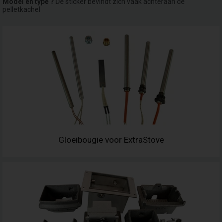
Model en type ?
De sticker bevindt zich vaak achteraan de
pelletkachel
Gloeibougie voor ExtraStove