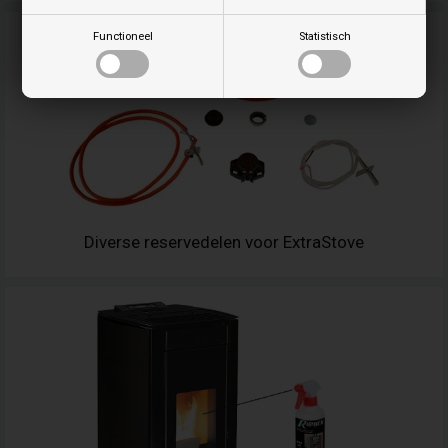
Functioneel
Statistisch
Diverse reservedelen voor ExtraStove