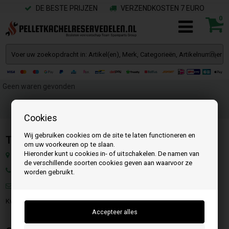
DE BESTE PRIJZEN
VERZENDKOSTEN 7 EURO
0
Geen waren gevonden
Cookies
Wij gebruiken cookies om de site te laten functioneren en
Team SpareParts Group ApS
om uw voorkeuren op te slaan.
Hieronder kunt u cookies in- of uitschakelen. De namen van
Klejsgaardvej 19a, 7130 Juelsminde, Denemarken
de verschillende soorten cookies geven aan waarvoor ze
Tel.:
worden gebruikt.
Mail:
info@pelletkachelreservedelen.nl
KvK.: DK-35862803