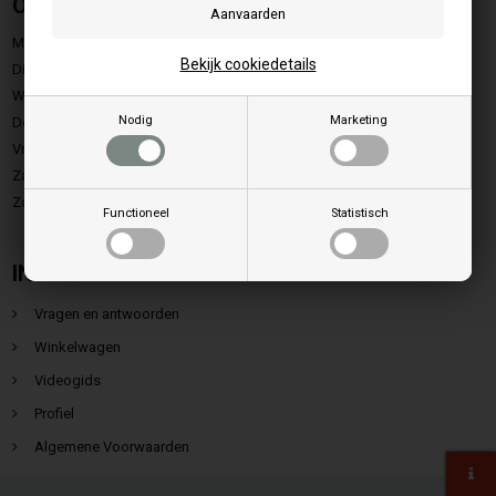
Openingstijden
Maandag:
9.00 - 15.00
Bekijk cookiedetails
Dinsdag:
9.00 - 15.00
Woensdag:
9.00 - 15.00
Nodig
Marketing
Donerdag:
9.00 - 15.00
Vrijdag:
9.00 - 13.00
Zaterdag:
Gesloten
Zondag.:
Gesloten
Functioneel
Statistisch
INFORMATIE
Vragen en antwoorden
Winkelwagen
Videogids
Profiel
Algemene Voorwaarden