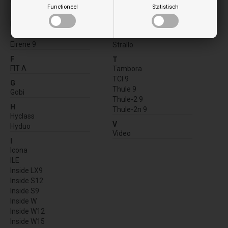
Duglia
Retta
Functioneel
Statistisch
Ribbonn A
E
Eirene
S
Eirene 6
Steel
Eirene 9
Strallo
F
T
FIT A
Tambora
TCI 9
G
Thule 9
Gobi
Thule-2 9
H
Thule-2n 9
Hyclass
V
Hyduo
Video
I
Icona
ILE
Inside LX9
Inside S12
Inside S9
Inside W
Inside W12
Inside W15