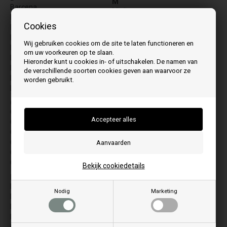
M
Barcena
Miglio
Base
Monde
Cookies
Belfiore 8
Monde 2
Belfiore-2 8
Monde XW
Wij gebruiken cookies om de site te laten functioneren en
Borea 6
Monde-2
om uw voorkeuren op te slaan.
Borea 8
Mood
Hieronder kunt u cookies in- of uitschakelen. De namen van
Boss
de verschillende soorten cookies geven aan waarvoor ze
MVI Ed12
Botello 6
worden gebruikt.
N
Building
Nodo
C
NVI 6
Castle
NVI 6
Cave
NVI 9
Cocoon
P
Code A
PAD
Compact
Piano
Cruz
Bekijk cookiedetails
Place A
D
Q
Diamond
Nodig
Marketing
Quiet
Drizza
Drum
R
Dual
Rafale