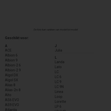
De foto kan variëren van model tot model
Geschikt voor:
A
J
ACE
Julia
Albion 6
L
Albion 9
Landa
Albion-2 6
Lato
Albion-2 9
LC
Algol DX
LC 6
Algol SX
LC 9
Alias 8
LC 9N
Alias-2n 8
Linea
Alto
Loop
AS6 EVO
Lorette
AS9 EVO
LP 6
Atlantis