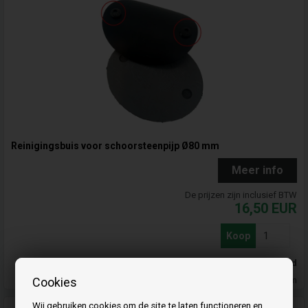
Reinigingsbuis voor schoorsteenpijp Ø80 mm
Meer info
De prijzen zijn inclusief BTW
16,50
EUR
Koop
Op voorraad
Cookies
Leveringstijd 3-4 dagen
Wij gebruiken cookies om de site te laten functioneren en