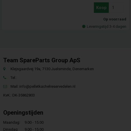
Koop
Op voorraad
Leveringstijd 3-4 dagen
Team SpareParts Group ApS
Klejsgaardvej 19a, 7130 Juelsminde, Denemarken
Tel.:
Mail:
info@pelletkachelreservedelen.nl
KvK.: DK-35862803
Openingstijden
Maandag:
9.00 - 15.00
Dinsdag:
9.00 - 15.00