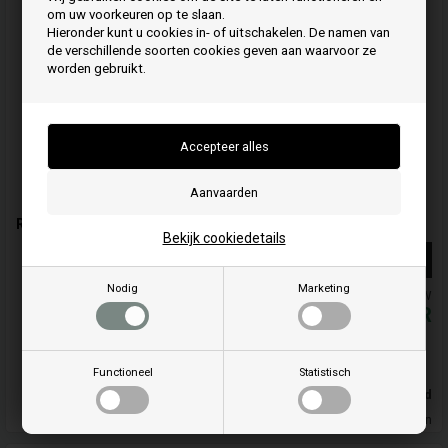
om uw voorkeuren op te slaan.
Hieronder kunt u cookies in- of uitschakelen. De namen van
de verschillende soorten cookies geven aan waarvoor ze
worden gebruikt.
Reinigingsbuis voor schoorsteenpijp Ø80 mm
Bekijk cookiedetails
Meer info
Nodig
Marketing
De prijzen zijn inclusief BTW
19,51
EUR
Koop
Functioneel
Statistisch
Op voorraad
Leveringstijd 3-4 dagen