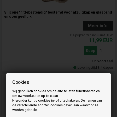
Silicone "hittebestendig" bestemd voor afzuigkap en glasband
en doorgeefluik
Meer info
De prijzen zijn inclusief BTW
11,99
EUR
Koop
Op voorraad
Leveringstijd 3-4 dagen
Cookies
Wij gebruiken cookies om de site te laten functioneren en
om uw voorkeuren op te slaan.
Hieronder kunt u cookies in- of uitschakelen. De namen van
de verschillende soorten cookies geven aan waarvoor ze
worden gebruikt.