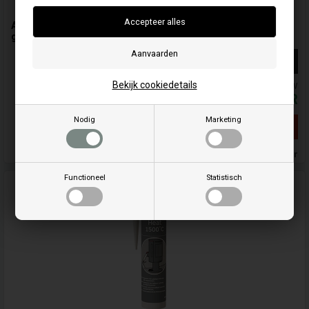
Afdichtmiddel "hittebestendig" bestemd voor afzuigkap en
glasband en doorgeefluik + Kitpistool
Meer info
Bekijk cookiedetails
De prijzen zijn inclusief BTW
27,00
EUR
Nodig
Marketing
Geen voorraad meer
Geen voorraad meer
Functioneel
Statistisch