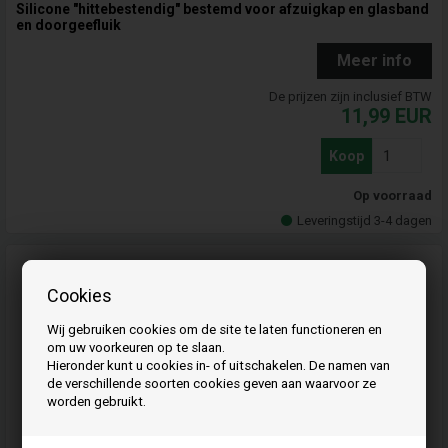
Silicone "hittebestendig" bestemd voor afzuigkap en glasband
en doorgeefluik
Meer info
De prijzen zijn inclusief BTW
11,99
EUR
Koop
Op voorraad
Leveringstijd 3-4 dagen
Cookies
Wij gebruiken cookies om de site te laten functioneren en
om uw voorkeuren op te slaan.
Hieronder kunt u cookies in- of uitschakelen. De namen van
de verschillende soorten cookies geven aan waarvoor ze
worden gebruikt.