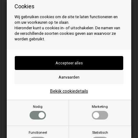
Cookies
Wij gebruiken cookies om de site te laten functioneren en
De foto kan variëren van model tot model
om uw voorkeuren op te slaan.
Hieronder kunt u cookies in- of uitschakelen. De namen van
de verschillende soorten cookies geven aan waarvoor ze
worden gebruikt.
Niet in stock
Stuur een e-mail wanneer het artikel weer op voorraad is
1
Stuks
17,00
EUR
Bekijk cookiedetails
Artikelnummer: 793541
Nodig
Marketing
EAN: 024847407365
Eenheid: Stuk
Schroefdraaddiameter: 14 mm
Schroefdraadlengte: 19 mm
Schroefdraadspoed: 1
Functioneel
Statistisch
25 mm