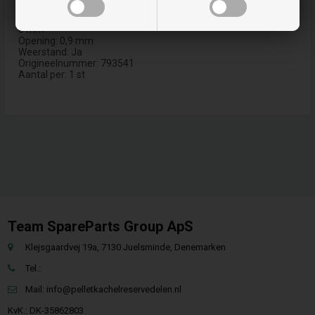
Sleutelmaat: 5/8 Inch
Sleutel-/sleutelmaat: 16
0 mm
Opening: 0,9 mm
Weerstand: Ja
Origineelnummer: 793541
Aantal per: 1 st
Team SpareParts Group ApS
Klejsgaardvej 19a, 7130 Juelsminde, Denemarken
Tel.:
Mail:
info@pelletkachelreservedelen.nl
KvK.: DK-35862803